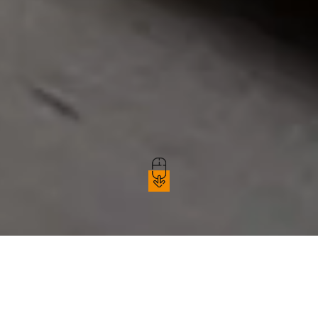
SV DESIGN agréée CII
Crédit d'Impôt Innovation