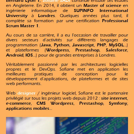
Bernard Lyon 1
Sofiane SADI
,
continue ensuite ses études
Master of science
en Angleterre. En 2014, il obtient un
en
SUPINFO International
ingénierie informatique de
University
Londres
à
. Quelques années plus tard, il
Professional
complète sa formation par une certification
Scrum Master 1
.
Au cours de sa carrière, il a eu l’occasion de travailler pour
divers secteurs d'activités sur différents langages de
Java
Python
Javascript
PHP
MySQL
programmation (
,
,
,
,
...)
Wordpress
Prestashop
Salesforce
et plateformes (
,
,
,
Android
IOS
,
...) pour de grandes entreprises à Londres.
Véritablement passionné par les architectures logicielles
propres et le DevOps. Sofiane met en application les
meilleures pratiques de conception pour le
développement d'applications, de plateformes et de sites
web performants.
designer
Web
/ ingénieur logiciel, Sofiane est le partenaire
site internet
privilégié sur tous les projets web depuis 2012 :
,
e-commerce
CMS Wordpress
Prestashop
Symfony
,
,
,
,
applications mobiles
...