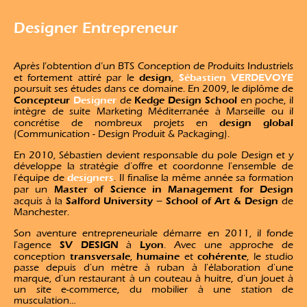
Designer Entrepreneur
Après l’obtention d’un BTS Conception de Produits Industriels
design
Sébastien VERDEVOYE
et fortement attiré par le
,
poursuit ses études dans ce domaine. En 2009, le diplôme de
Concepteur
Designer
Kedge Design School
de
en poche, il
intègre de suite Marketing Méditerranée à Marseille ou il
design global
concrétise de nombreux projets en
(Communication - Design Produit & Packaging).
En 2010, Sébastien devient responsable du pole Design et y
développe la stratégie d'offre et coordonne l'ensemble de
designers
l'équipe de
. Il finalise la même année sa formation
Master of Science in Management for Design
par un
Salford University – School of Art & Design
acquis à la
de
Manchester.
Son aventure entrepreneuriale démarre en 2011, il fonde
SV DESIGN
Lyon
l'agence
à
. Avec une approche de
transversale
humaine
cohérente
conception
,
et
, le studio
passe depuis d'un mètre à ruban à l'élaboration d'une
marque, d'un restaurant à un couteau à huitre, d'un jouet à
un site e-commerce, du mobilier à une station de
musculation…