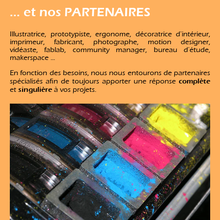
... et nos PARTENAIRES
Illustratrice, prototypiste, ergonome, décoratrice d'intérieur,
imprimeur, fabricant, photographe, motion designer,
vidéaste, fablab, community manager, bureau d'étude,
makerspace ...
En fonction des besoins, nous nous entourons de partenaires
complète
spécialisés afin de toujours apporter une réponse
singulière
et
à vos projets.