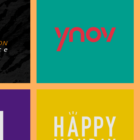
O N
c e