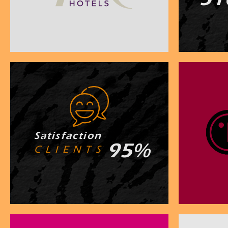
S a t i s f a c t i o n
95
%
C L I E N T S