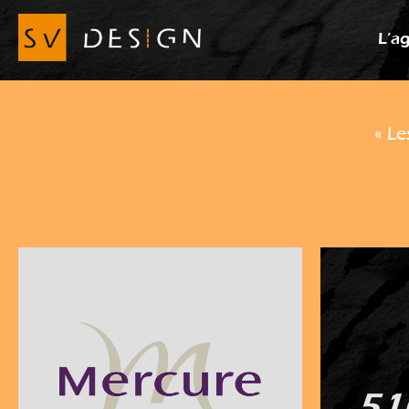
L’a
« Le
51