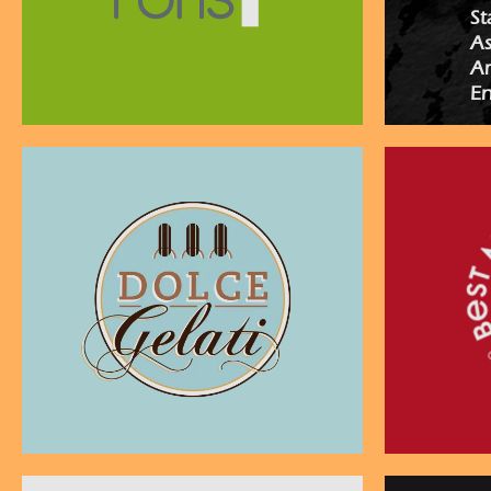
St
As
Ar
En