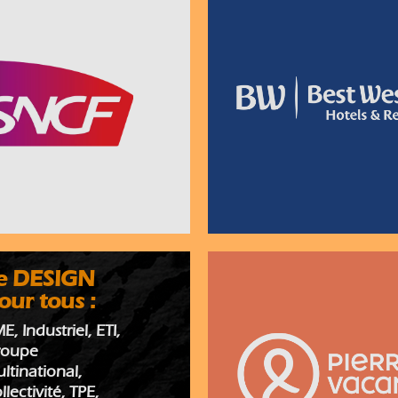
e DESIGN
our tous :
E, Industriel, ETI,
roupe
ltinational,
llectivité, TPE,