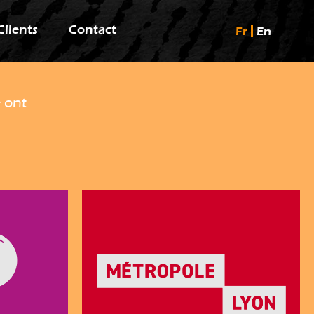
Clients
Contact
Fr
En
e ont
l