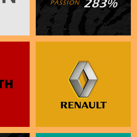
300
%
P A S S I O N