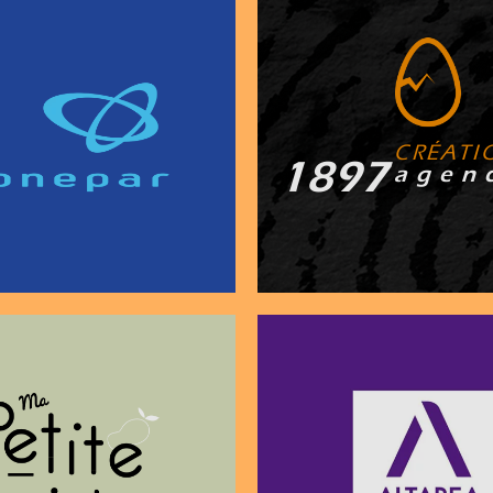
C R É A T I 
2011
a g e n 