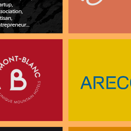
artup,
sociation,
tisan,
trepreneur...