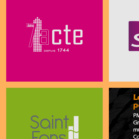
L
p
PM
G
mu
Co