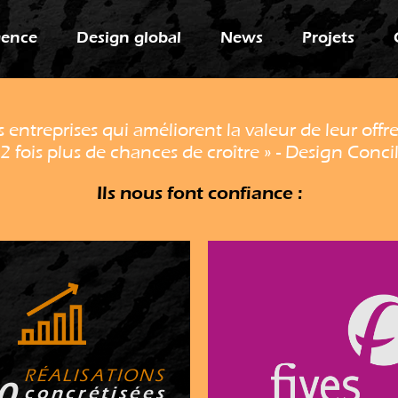
gence
Design global
News
Projets
s entreprises qui améliorent la valeur de leur offr
2 fois plus de chances de croître » - Design Conci
Ils nous font confiance :
R É A L I S A T I O N S
0
c o n c r é t i s é e s