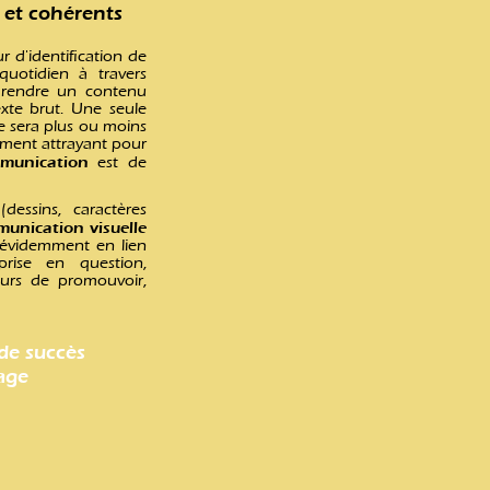
 et cohérents
 d'identification de
uotidien à travers
e rendre un contenu
exte brut. Une seule
e sera plus ou moins
ément attrayant pour
munication
est de
essins, caractères
unication visuelle
 évidemment en lien
prise en question,
ours de promouvoir,
de succès
age