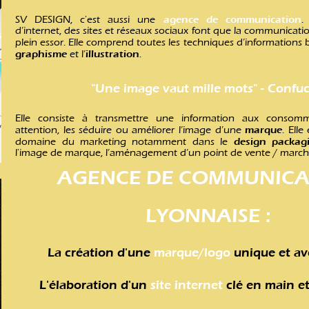
agence de communication
SV DESIGN, c'est aussi une
.
d’internet, des sites et réseaux sociaux font que la
communicati
plein essor. Elle comprend toutes les techniques d’informations b
graphisme
illustration
et l’
.
"Une image vaut mille mots" - Confuc
Elle consiste à transmettre une information aux consommat
marque
attention, les séduire ou améliorer l’image d’une
. Elle
design packag
domaine du marketing notamment dans le
l'image de marque, l’aménagement d’un point de vente / marc
AGENCE DE COMMUNICA
LYONNAISE :
La création d'une
marque/logo
unique et av
L'élaboration d'un
site internet
clé en main e