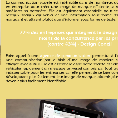
La
communication visuelle
est indéniable dans de nombreux 
en entreprise pour créer une image de marque efficiente, la re
améliorer sa notoriété. Elle est également essentielle pour s
réseaux sociaux car véhiculer une information sous forme d’
marquant et attirant plutôt que d’informer sous forme de texte.
77% des entreprises qui intègrent le design
moins de la concurrence par les pri
(contre 43%) - Design Concil
agence de communication
Faire appel à une
permettra à l'e
une communication par le biais d’une image de manière co
efficace avec autrui. Elle est essentielle dans notre société car elle
véhiculer rapidement un message universel compris par tout type
indispensable pour les entreprises car elle permet de se faire c
développant plus facilement leur image de marque, obtenir plus 
devenir plus facilement identifiable.