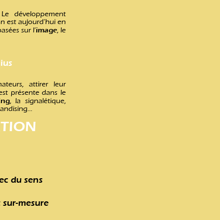
 Le développement
on
est aujourd’hui en
image
asées sur l’
, le
ius
eurs, attirer leur
 est présente dans le
ing
, la signalétique,
handising…
TION
ec du sens
t sur-mesure