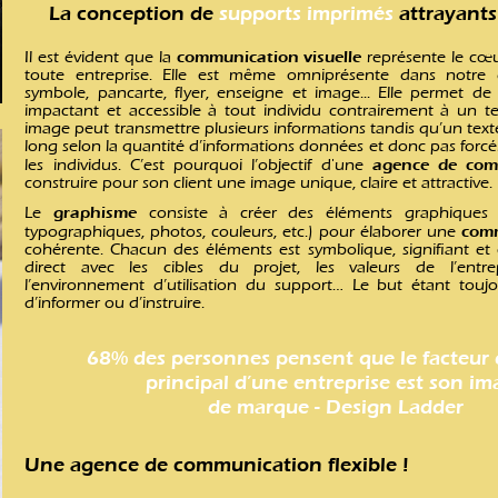
La conception de
supports imprimés
attrayants
communication visuelle
Il est évident que la
représente le cœur
toute entreprise. Elle est même omniprésente dans notre q
symbole, pancarte, flyer, enseigne et image... Elle permet d
impactant et accessible à tout individu contrairement à un t
image peut transmettre plusieurs informations tandis qu’un text
long selon la quantité d’informations données et donc pas forc
agence de com
les individus. C’est pourquoi l’objectif d'une
construire pour son client une image unique, claire et attractive.
graphisme
Le
consiste à créer des éléments graphiques (d
comm
typographiques, photos, couleurs, etc.) pour élaborer une
cohérente. Chacun des éléments est symbolique, signifiant et
direct avec les cibles du projet, les valeurs de l’entre
l’environnement d’utilisation du support… Le but étant touj
d’informer ou d’instruire.
68% des personnes pensent que le facteur 
principal d’une entreprise est son im
de marque - Design Ladder
Une agence de communication flexible !