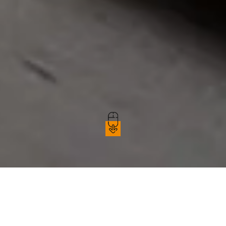
SV DESIGN agréée CII
Crédit d'Impôt Innovation