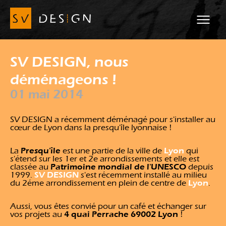
SV DESIGN, nous
déménageons !
01 mai 2014
SV DESIGN a récemment déménagé pour s'installer au
cœur de Lyon dans la presqu'île lyonnaise !
Presqu'île
Lyon
La
est une partie de la ville de
qui
s'étend sur les 1
er
et 2
e
arrondissements et elle est
Patrimoine mondial de l'UNESCO
classée au
depuis
SV DESIGN
1999.
s'est récemment installé au milieu
Lyon
du 2éme arrondissement en plein de centre de
.
Aussi, vous êtes convié pour un café et échanger sur
4 quai Perrache 69002 Lyon
vos projets au
!