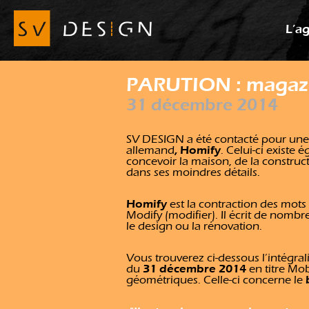
L’a
PARUTION : magaz
31 décembre 2014
SV DESIGN a été contacté pour un
, Homify
allemand
. Celui-ci existe 
concevoir la maison, de la constru
dans ses moindres détails.
Homify
est la contraction des mot
Modify (modifier). Il écrit de nombreu
le
design
ou la rénovation.
Vous trouverez ci-dessous l’intégral
31 décembre 2014
du
en titre
Mob
géométriques
. Celle-ci concerne le