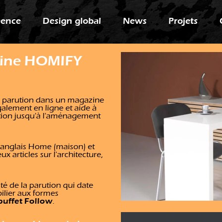
gence
Design global
News
Projets
ine HOMIFY
e parution dans un magazine
également en ligne et aide à
ction jusqu'à l'aménagement
s anglais Home (maison) et
x articles sur l'architecture,
ité de la parution qui date
ilier aux formes
buffet Follow
.