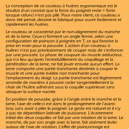
La conception de ce couteau à huitres ergonomique est le
résultat d'un constat que la force du poignet reste + forte
lorsque celui-ci n'est pas plié. Pour notre client, ce couteau a
donc été pensé, dessiné et fabriqué pour ouvrir facilement et
rapidement les huitres.
Le couteau se caractérise par le non-alignement du manche
et de la lame. Ceux-ci forment un angle fermé, selon une
configuration de poinçon à poignée en T, ce qui favorise la
prise en main pour la poussée. L’action d’un couteau à
huîtres n’est pas prioritairement de couper mais de s’enfoncer
par une poussée. La phase de coupure du muscle adducteur,
qui n’a lieu qu’après l’entrebâillement du coquillage et la
pénétration de la lame, ne fait jouer ensuite aucun effort. La
lame comporte une partie tranchante destinée à couper le
muscle et une partie évidée non tranchante pour
l’emplacement du doigt. La partie tranchante est légèrement
arrondie de manière à pouvoir racler tangentiellement la
chair de l’huître adhérant sous la coquille supérieure sans
attaquer la surface nacrée.
En position de poussée, grâce à l’angle entre le manche et la
lame, l’axe de celle-ci est dans le prolongement de l’avant-
bras sans avoir à plier le poignet. Le geste est naturel et il n’y
a pas de déperdition latérale de puissance. L’écartement
initial des deux coquilles se fait par une rotation de la lame. Le
manche, de par son angle avec la lame, fait aisément levier
autour de l’axe de rotation. L’effet de poinçonnage est