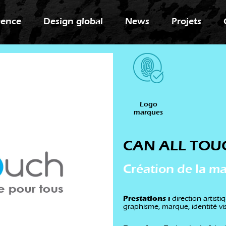
gence
Design global
News
Projets
Logo
marques
CAN ALL TOU
Création de la m
Prestations :
direction artist
graphisme, marque, identité vi