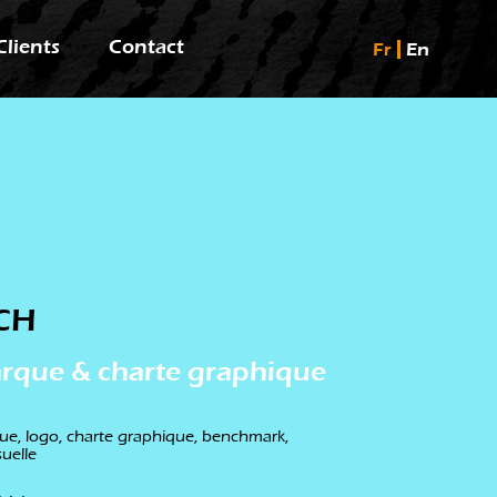
Clients
Contact
Fr
En
CH
arque & charte graphique
ique, logo, charte graphique, benchmark,
suelle