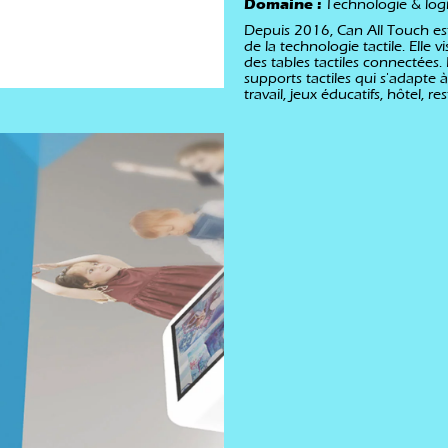
Domaine :
Technologie & logi
Depuis 2016, Can All Touch est
de la technologie tactile. Elle
des tables tactiles connectée
supports tactiles qui s'adapte 
travail, jeux éducatifs, hôtel, re