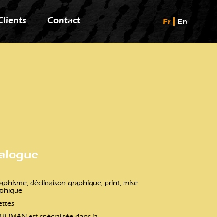
Clients
Contact
Fr
En
talogue
raphisme, déclinaison graphique, print, mise
aphique
ettes
iHUMAN est spécialisée dans la