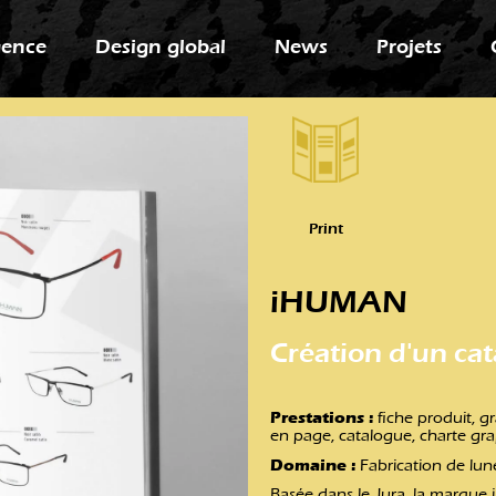
gence
Design global
News
Projets
Print
iHUMAN
Création d'un ca
Prestations :
fiche produit, g
en page, catalogue, charte gr
Domaine :
Fabrication de lun
Basée dans le Jura, la marque 