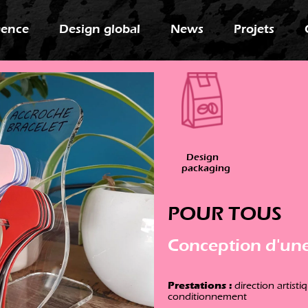
gence
Design global
News
Projets
Design
packaging
POUR TOUS
Conception d'un
Prestations :
direction artist
conditionnement