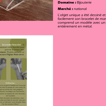
Domaine :
Bijouterie
Marché :
national
L'objet unique a été dessiné e
facilement son bracelet de 
comprend un modèle avec un u
entièrement en métal.