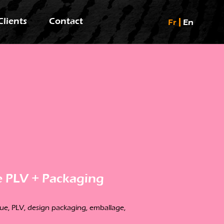
Clients
Contact
Fr
En
e PLV + Packaging
ique, PLV, design packaging, emballage,