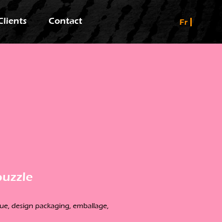
Clients
Contact
Fr
puzzle
ique, design packaging, emballage,