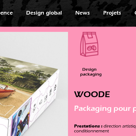
gence
Design global
News
Projets
Design
packaging
WOODE
Packaging pour 
Prestations :
direction artist
conditionnement