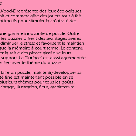
s
 Wood-E représente des jeux écologiques.
it et commercialise des jouets tout à fait
ttractifs pour stimuler la créativité des
 une gamme innovante de puzzle. Outre
t, les puzzles offrent des avantages avérés
 diminuer le stress et favorisent le maintien
s que la mémoire à court terme. Le contenu
r la saisie des pièces ainsi que leurs
 support. La "Surface" est aussi agrémentée
n lien avec le thème du puzzle.
de faire un puzzle, maintenir/développer sa
ité fine est maintenant possible en se
lusieurs thèmes pour tous les goûts :
ntage, illustration, fleur, architecture...